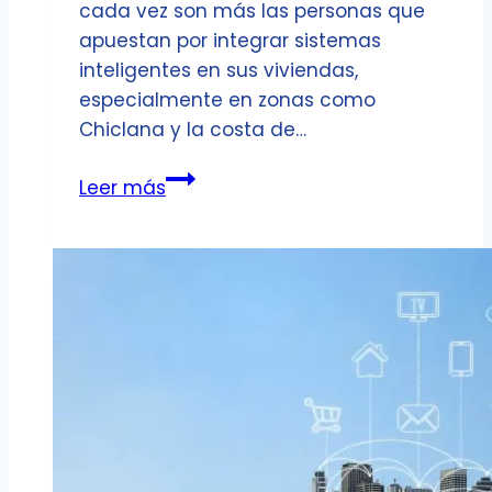
cada vez son más las personas que
apuestan por integrar sistemas
inteligentes en sus viviendas,
especialmente en zonas como
Chiclana y la costa de…
Crear
Leer más
un
hogar
domótico
en
Chiclana:
Guía
Básica