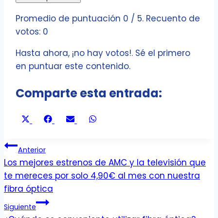
Promedio de puntuación
0
/ 5. Recuento de
votos:
0
Hasta ahora, ¡no hay votos!. Sé el primero
en puntuar este contenido.
Comparte esta entrada:
Compartir
Compartir
Compartir
Compartir
X
Facebook
Email
WhatsApp
en
en
en
en
(Twitter)
Navegación
Anterior
Los mejores estrenos de AMC y la televisión que
de
te mereces por solo 4,90€ al mes con nuestra
entradas
fibra óptica
Siguiente