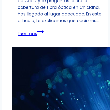
de Cádiz y te preguntas sobre la
cobertura de fibra óptica en Chiclana,
has llegado al lugar adecuado. En este
artículo, te explicamos qué opciones…
¿Qué
Leer más
cobertura
de
fibra
óptica
hay
en
Chiclana?