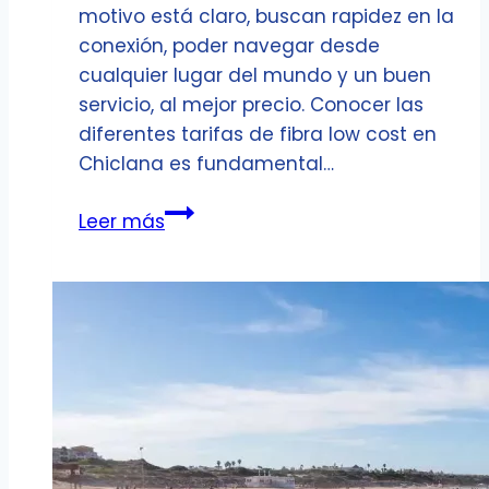
motivo está claro, buscan rapidez en la
conexión, poder navegar desde
cualquier lugar del mundo y un buen
servicio, al mejor precio. Conocer las
diferentes tarifas de fibra low cost en
Chiclana es fundamental…
Fibra
Leer más
óptica
low
cost
en
Chiclana