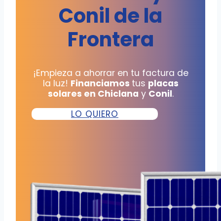
Conil de la
Frontera
¡Empieza a ahorrar en tu factura de
la luz!
Financiamos
tus
placas
solares en Chiclana
y
Conil
.
LO QUIERO