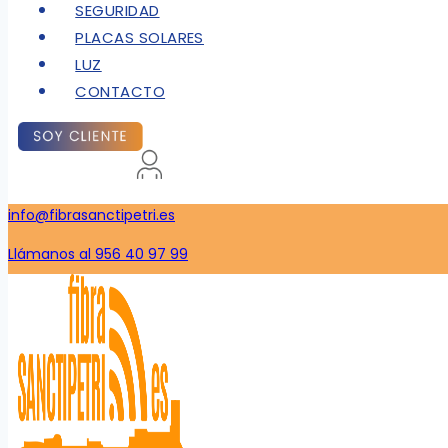
SEGURIDAD
PLACAS SOLARES
LUZ
CONTACTO
info@fibrasanctipetri.es
Llámanos al 956 40 97 99