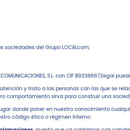
as sociedades del Grupo LOCALcom;
ECOMUNICACIONES, S.L. con CIF B93366672egal puede
atención y trato a las personas con las que se relac
stro comportamiento sirva para construir una socie
 lugar donde poner en nuestro conocimiento cualquie
stro código ético o régimen interno.
reclamaciones,
puesto que ya contamos con canales