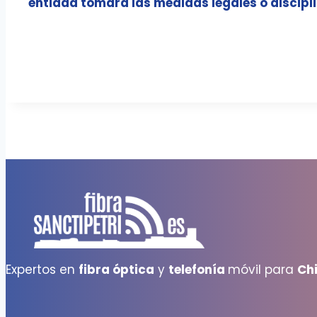
entidad tomará las medidas legales o discipl
Expertos en
fibra óptica
y
telefonía
móvil para
Ch