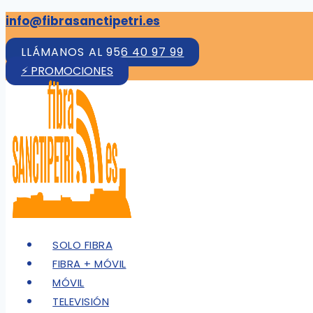
Saltar
info@fibrasanctipetri.es
al
LLÁMANOS AL 956 40 97 99
contenido
⚡ PROMOCIONES
SOLO FIBRA
FIBRA + MÓVIL
MÓVIL
TELEVISIÓN