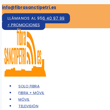
Saltar
info@fibrasanctipetri.es
al
LLÁMANOS AL 956 40 97 99
contenido
⚡ PROMOCIONES
SOLO FIBRA
FIBRA + MÓVIL
MÓVIL
TELEVISIÓN