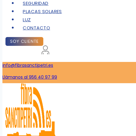
SEGURIDAD
PLACAS SOLARES
LUZ
CONTACTO
info@fibrasanctipetri.es
Llámanos al 956 40 97 99